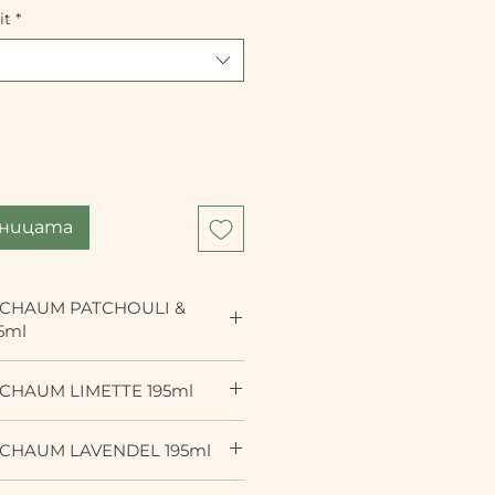
it
*
шницата
SCHAUM PATCHOULI &
5ml
annender und hautpflegender
CHAUM LIMETTE 195ml
eichert mit einer
ination ätherischer Öle von
ch- und Badeschaum für ein
g Ylang, bekannt für deren
CHAUM LAVENDEL 195ml
te Laune“ Badevergnügen. Mit
ntspannende Wirkung. Alle
 von Limetten Öl und dessen
ür die Natur- und BIO Kosmetik
spannender Badeschaum mit