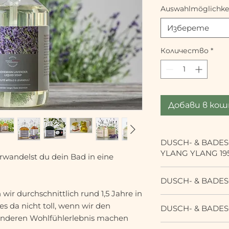
Auswahlmöglichke
Изберете
Количество
*
Добави в ко
DUSCH- & BADE
YLANG YLANG 19
rwandelst du dein Bad in eine
Belebender, entsp
DUSCH- & BADES
Badeschaum, anger
ir durchschnittlich rund 1,5 Jahre in
wundervollen Komb
Erfrischender Dus
Patchouli und Ylan
 da nicht toll, wenn wir den
DUSCH- & BADES
entspannendes „Gu
beruhigende und e
onderen Wohlfühlerlebnis machen
dem frischen Duft
Inhaltstoffe sind f
Wohltuender, ent