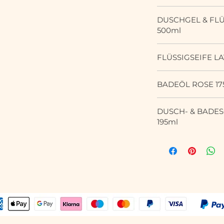
Aurantium Dulcis P
Pelargonium Grave
Santalum Spicata W
zur äußerlichen A
Tocopherol, Hydro
Lavendelöl und Cal
Fruit Oil (Nutmeg
Cocamidopropyl Be
für Kinder unter dr
Protein, Citric Aci
Enthält einen hohe
Benzoate, Benzyl Al
(Chlorophyllin), S
NCI: Aqua, Sodium 
Citrate, Lecithin, A
täglichen Gebrauch
Alcohol, Salicylic A
Disodium Laureth 
DUSCHGEL & FLÜ
INCI: Aqua, Sodium
Leaf/Twig Oil, Ment
reinem ätherischen
Acid, Geraniol, Citr
Oxycedrus Wood Ta
Cocamidopropyl Be
Limonene, Citronello
Anwendung
: Gewü
Limonene, Citral.
Cocoglycerides, Lav
500ml
Cocamidopropyl Be
Acid, Sodium Benzo
ätherischen Ölen 
Linalool.
Palm Glycerides Cit
Sulfosuccinate, P
entnehmen. Nach d
Citrus Paradisi Pee
Sulfosuccinate, PE
Hydrogenated Palm 
Geranium.
Palmitate, Benzyl 
Benzoate, Sodium C
äußerlichen Anwen
Tiefenreinigendes 
Leaf Oil, Salvia Off
Alcohol, Sodium Chl
Ascorbyl Palmitate,
Anwendung
: Dire
Eugenol, Geraniol, 
Dulcis Oil, Benzyl A
FLÜSSIGSEIFE L
Kinder unter drei 
frischem biologisc
Oil, Cupressus Sem
Oil, Pogostemon Ca
beimengen für ein
Sorbic Acid, Citral
INCI: Aqua, Sodium
Teebaumöl und den
Oil, Sodium Benzoat
Rosaeodora Wood O
oder als reinigen
Flüssigseife mit d
Chloride, Cocamido
Ölen von Niaouli un
Acid, Glycerin, Sor
(Asperum) Oil , Co
BADEÖL ROSE 17
gut schütteln. Nich
Lavendel, Orange,
Peel Oil, Benzyl A
Anwendung
: Groß
Lavandula Angustifo
Jahren. Nur zur äu
Pflege geschmeidig
Sulfosuccinate, PE
einmassieren im B
Feines Badeöl mit 
Salicylsäure, Santa
aufbewahren.
Gebrauch geeignet
Angustifolia Oil, 
DUSCH- & BADE
Gebrauch gut schüt
Angereichert mit e
Sorbinsäure, Rosa 
INCI: Aqua, Sodium 
Anwendung
: Gewü
(Asperum) Flower Oi
195ml
Anwendung. Kühl a
ätherischer Öle vo
Linalool, Limonene,
Officinalis Flower/
entnehmen. Nach d
Officinalis Flower O
Kinder unter drei J
und Zitrone. Für al
Geraniol.
Angustifolia Extrac
äußerlichen Anwen
wohltuhender, rei
Limonene, Linalool, 
INCI: Aqua, Sodium
Anwendung
: Dire
Propylene Glycol, 
Kinder unter drei 
hohem Anteil an fr
Purpurea Extract, M
beimengen. Als her
Cocamidopropyl Bet
INCI: Aqua, Sodium
Ringelblumenextra
Flower/Leaf/Stem E
genießen. Vor dem 
Disodium Laureth 
Chloride, Cocamido
biologischen Gärte
Sodium Chloride,C
Augenkontakt verm
Cocoglycerides, Cit
Angustifolia Oil, 
bekannt für seine 
Alcohol, Disodium 
Anwendung. Kühl 
Citrus Aurantifolia
Sulfosuccinate, PE
antioxidativen Eig
Cocoglycerides, Mel
INCI: Prunus Amygda
(Asperum) Flower Oi
Aurantium Dulcis Pe
aller Hauttypen. All
Salicylic Acid, Cit
Seed Oil, Caprylic
Sorbic Acid, Linalo
Leaf Oil, Pelargon
Natur- und BIO Ko
Glycerin, Eucalyptu
Chinensis Seed Oil
Geraniol.
Flower Oil, Salicyli