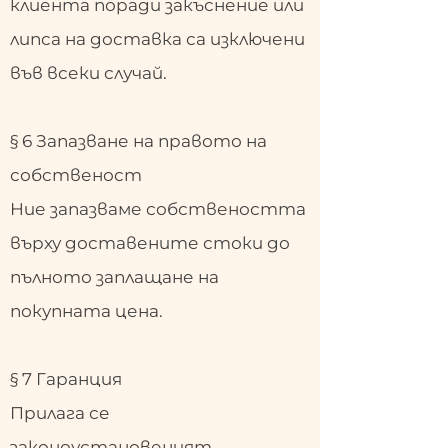
клиента поради закъснение или
липса на доставка са изключени
във всеки случай.
§ 6 Запазване на правото на
собственост
Ние запазваме собствеността
върху доставените стоки до
пълното заплащане на
покупната цена.
§ 7 Гаранция
Прилага се
законоустановеният