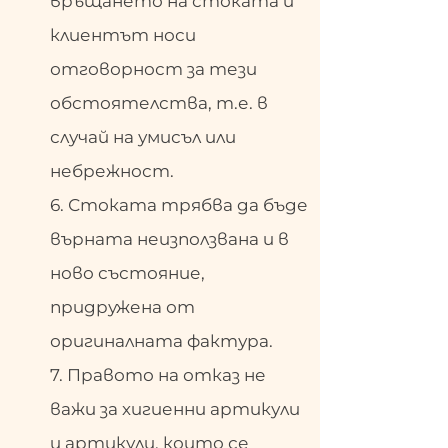
връщането на стоката и
клиентът носи
отговорност за тези
обстоятелства, т.е. в
случай на умисъл или
небрежност.
6. Стоката трябва да бъде
върната неизползвана и в
ново състояние,
придружена от
оригиналната фактура.
7. Правото на отказ не
важи за хигиенни артикули
и артикули, които се