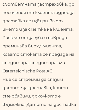
съответната застраховка, до
посочения от клиента адрес за
доставка се извършва от
името и за сметка на клиента.
Рискът от загуба и повреда
преминава върху клиента,
когато стоката се предаде на
спедитора, спедитора или
Österreichische Post AG.
Ние се стремим да спазим
датите за доставка, които
сме обявили, доколкото е
възможно. Датите на доставка