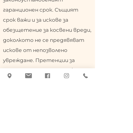
гаранционен срок. Същият
срок важи и за искове за
обезщетение за косвени вреди,
доколкото не се предявяват
искове от непозволено
увреждане. Претенции за
обезщетение за преки и/или
косвени щети са изключени,
освен ако не сме виновни за
умисъл или груба небрежност.
За предявяване на претенции
за гаранция и отговорност
трябва да бъде представена