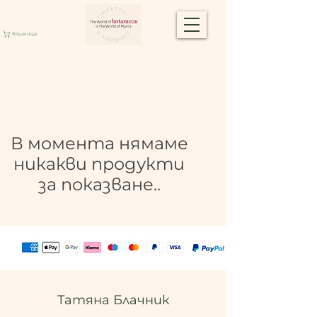
Кошница
В момента нямаме
никакви продукти
за показване..
Татяна Блачник